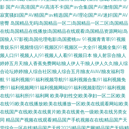
影
国产AV高清|国产AV高清不卡|国产av合集|国产AV激情|国产AV
寂寞骚妇|国产AV精|国产av精选|国产AV理论|国产AV迷奸|国产AV
密臀
岛国精品无码|岛国精品一区二|岛国精品一区二区|岛国精品
在线|岛国精品在线播放|岛国精品在线观看|岛国精品资源网站|岛
国狼人97影视|岛国伦理电影|岛国蜜桃av
91视频青青草|91视频
青娱乐|91视频情侣|91视频区|91视频区一大全|91视频全集|91视
频人口|91视频人人|91视频人人看|91视频日本
狼人射宗合|狼人
婷婷五月天|狼人香蕉免费网站|狼人伊人干|狼人伊人久久|狼人综
合论坛婷婷|狼人综合社区|狼人综合五月|狼友AVAV|狼友福利导
航
91福利视频|91福利视频导航|91福利视频合集|91福利视频免
费|91福利视频网|91福利视频网站|91福利视频影院|91福利视频
在线|91福利所|91福利网
欧美孕妇性交|欧美孕妇一区二区|欧美
在线95|欧美在线播放|欧美在线播放一区|欧美在线观看网站|欧美
在线国产在线|欧美在线黄片|欧美在线黄色一级|欧美在线另类女
同
精品国产视频在线观看|精品国产手机视频在在线|精品国产天
堂综合一区在线|精品国产天线2025|精品国产网|精品国产无码|精