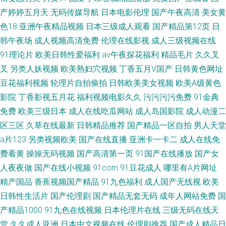
产婷婷五月天
无码传媒导航
日本电影伦理
国产午夜高清
美女黄
色18
亚洲午夜精品视频
日本三级成人观看
国产精品第12页
日
韩午夜场
成人视频高清免费
伦理在线影视
成人三级视频在线
91理论片
欧美日韩性爱福利
av午夜探花福利
精品毛片
久久叉
叉
另类人妖视频
欧美熟妇穴视频
丁香五月V国产
日韩黄色网址
豆花福利视频
轮理片自拍偷拍
日韩欧美美女视频
欧美A级黄色
影院
丁香影视五月花
福利视频电影久久
污污污污免费
91金典
免费
欧美三级日本
成人在线吃瓜网站
成人岛国影院
成人动漫二
区三区
久草在线最新
日韩精品推荐
国产精品一区自拍
男人天堂
a片123
另类视频欧美
国产在线直播
亚洲卡一卡二
成人在线免
费看黄
操操无码视频
国产高清第一页
91国产在线播放
国产女
人夜夜做
国产在线小视频
91com
91豆花成人
哪里有A片网址
精产国品
香蕉视频国产精品
91九色福利
成人国产无线视
欧美
日韩性生活片
国产伦理剧
国产精品无套无码
成年人网站免费
国
产精品1000
91九色在线视频
日本伦理片在线
三级无码在线天
堂
久久成人亚洲
日本中文视频在线
伦理剧推荐
国产成人精品日