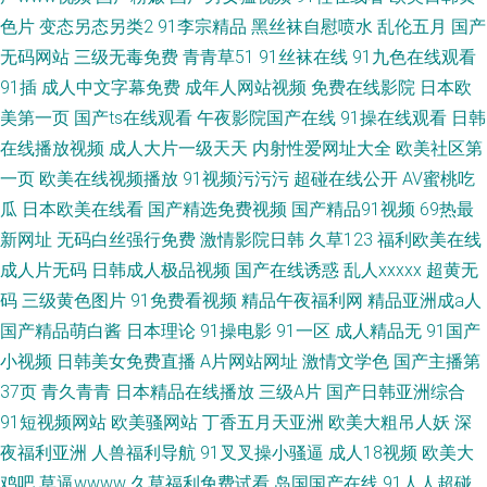
色片
变态另态另类2
91李宗精品
黑丝袜自慰喷水
乱伦五月
国产
无码网站
三级无毒免费
青青草51
91丝袜在线
91九色在线观看
91插
成人中文字幕免费
成年人网站视频
免费在线影院
日本欧
美第一页
国产ts在线观看
午夜影院国产在线
91操在线观看
日韩
在线播放视频
成人大片一级天天
内射性爱网址大全
欧美社区第
一页
欧美在线视频播放
91视频污污污
超碰在线公开
AV蜜桃吃
瓜
日本欧美在线看
国产精选免费视频
国产精品91视频
69热最
新网址
无码白丝强行免费
激情影院日韩
久草123
福利欧美在线
成人片无码
日韩成人极品视频
国产在线诱惑
乱人xxxxx
超黄无
码
三级黄色图片
91免费看视频
精品午夜福利网
精品亚洲成a人
国产精品萌白酱
日本理论
91操电影
91一区
成人精品无
91国产
小视频
日韩美女免费直播
A片网站网址
激情文学色
国产主播第
37页
青久青青
日本精品在线播放
三级A片
国产日韩亚洲综合
91短视频网站
欧美骚网站
丁香五月天亚洲
欧美大粗吊人妖
深
夜福利亚洲
人兽福利导航
91叉叉操小骚逼
成人18视频
欧美大
鸡吧
草逼wwww
久草福利免费试看
岛国国产在线
91人人超碰