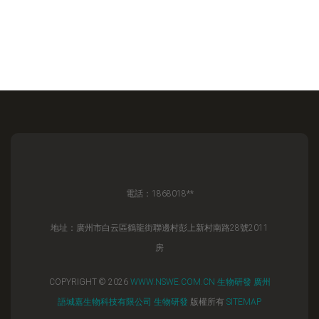
電話：1868018**
地址：廣州市白云區鶴龍街聯邊村彭上新村南路28號2011
房
COPYRIGHT © 2026
WWW.NSWE.COM.CN
生物研發
廣州
語城嘉生物科技有限公司
生物研發
版權所有
SITEMAP