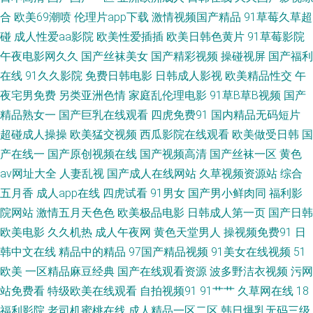
日韩欧美1 91在线超碰到 免费福利A片导航 91国内大片 东方成人AV在线 91
合
欧美69潮喷
伦理片app下载
激情视频国产精品
91草莓久草超
碰
成人性爱aa影院
欧美性爱插插
欧美日韩色黄片
91草莓影院
资源在线观看 色亚洲天堂 91社国产在线看 后入丰满 四虎院网站 91青娱乐福
午夜电影网久久
国产丝袜美女
国产精彩视频
操碰视屏
国产福利
在线
91久久影院
免费日韩电影
日韩成人影视
欧美精品性交
午
利视频 玖玖资源总站 在线看AV的网站不卡 超踫人人色导航 欧美日韩午夜剧
夜宅男免费
另类亚洲色情
家庭乱伦理电影
91草B草B视频
国产
场 91免费观看网址 精品免费国 伊人大香蕉小说 91宅男在线 欧美日韩 91精
精品熟女一
国产巨乳在线观看
四虎免费91
国内精品无码短片
超碰成人操操
欧美猛交视频
西瓜影院在线观看
欧美做受日韩
国
品国产久久丝袜 精品国产成人麻豆 亚洲精品二区无码 超碰91com 日韩第6页
产在线一
国产原创视频在线
国产视频高清
国产丝袜一区
黄色
av网址大全
人妻乱视
国产成人在线网站
久草视频资源站
综合
91免费福利视频 国产十区 丝袜美女足交视频 www经典av 欧洲精品乱码 91
五月香
成人app在线
四虎试看
91男女
国产男小鲜肉同
福利影
院网站
激情五月天色色
欧美极品电影
日韩成人第一页
国产日韩
国在线观看 国产91视频播放 伊人草比 肏网站在线 色五月婷婷基地 91最新视
欧美电影
久久机热
成人午夜网
黄色天堂男人
操视频免费91
日
韩中文在线
精品中的精品
97国产精品视频
91美女在线视频
51
频在线观看 毛片夜夜91 91九色绿帽夫妻 黄站在线观看91 午夜天堂色 99视
欧美
一区精品麻豆经典
国产在线观看资源
波多野洁衣视频
污网
频总站 欧美婷婷色九月 91啦操精品首页 国产精品 1024吃瓜官网入口 东京
站免费看
特级欧美在线观看
自拍视频91
91艹艹
久草网在线
18
福利影院
老司机蜜桃在线
成人精品一区二区
韩日爆乳无码三级