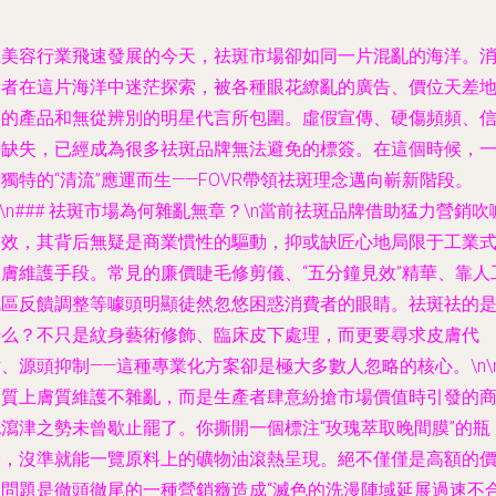
在美容行業飛速發展的今天，祛斑市場卻如同一片混亂的海洋。
費者在這片海洋中迷茫探索，被各種眼花繚亂的廣告、價位天差
別的產品和無從辨別的明星代言所包圍。虛假宣傳、硬傷頻頻、
任缺失，已經成為很多祛斑品牌無法避免的標簽。在這個時候，
獨特的“清流”應運而生——FOVR帶領祛斑理念邁向嶄新階段。
n\n### 祛斑市場為何雜亂無章？\n當前祛斑品牌借助猛力營銷吹
速效，其背后無疑是商業慣性的驅動，抑或缺匠心地局限于工業
皮膚維護手段。常見的廉價睫毛修剪儀、“五分鐘見效”精華、靠人
色區反饋調整等噱頭明顯徒然忽悠困惑消費者的眼睛。祛斑祛的
什么？不只是紋身藝術修飾、臨床皮下處理，而更要尋求皮膚代
、源頭抑制——這種專業化方案卻是極大多數人忽略的核心。\n\
本質上膚質維護不雜亂，而是生產者肆意紛搶市場價值時引發的
泥瀉津之勢未曾歇止罷了。你撕開一個標注“玫瑰萃取晚間膜”的瓶
子，沒準就能一覽原料上的礦物油滾熱呈現。絕不僅僅是高額的
位問題是徹頭徹尾的一種營銷癥造成“滅色的洗漫陣域延展過速不