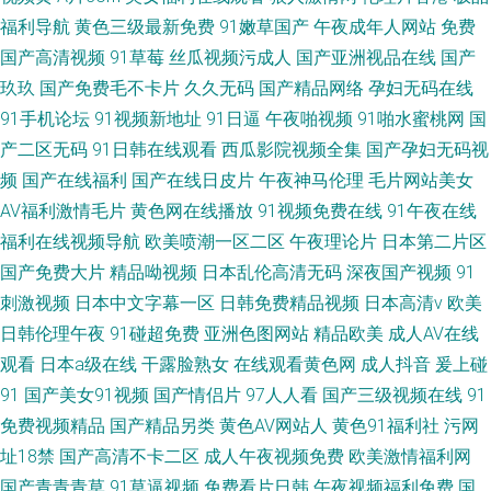
福利导航
黄色三级最新免费
91嫩草国产
午夜成年人网站
免费
国产高清视频
91草莓
丝瓜视频污成人
国产亚洲视品在线
国产
玖玖
国产免费毛不卡片
久久无码
国产精品网络
孕妇无码在线
91手机论坛
91视频新地址
91日逼
午夜啪视频
91啪水蜜桃网
国
产二区无码
91日韩在线观看
西瓜影院视频全集
国产孕妇无码视
频
国产在线福利
国产在线日皮片
午夜神马伦理
毛片网站美女
AV福利激情毛片
黄色网在线播放
91视频免费在线
91午夜在线
福利在线视频导航
欧美喷潮一区二区
午夜理论片
日本第二片区
国产免费大片
精品呦视频
日本乱伦高清无码
深夜国产视频
91
刺激视频
日本中文字幕一区
日韩免费精品视频
日本高清v
欧美
日韩伦理午夜
91碰超免费
亚洲色图网站
精品欧美
成人AV在线
观看
日本a级在线
干露脸熟女
在线观看黄色网
成人抖音
爰上碰
91
国产美女91视频
国产情侣片
97人人看
国产三级视频在线
91
免费视频精品
国产精品另类
黄色AV网站人
黄色91福利社
污网
址18禁
国产高清不卡二区
成人午夜视频免费
欧美激情福利网
国产青青青草
91草逼视频
免费看片日韩
午夜视频福利免费
国