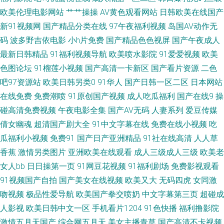
热福利电影在线 夜射猫97 日韩亚色五码 日本韩国欧美91 91在线官网 老司
欧美伦理电影网站
艹艹操操
AV黄色观看网站
日韩欧美在线国产
新91视频网
国产精品分类在线
97午夜福利视频
岛国AV动作无
机精品专区 91豆花社区 国产精品国产A片视屏 中文字幕日韩123区 久6久6
码
波多野吉依电影
小h片免费
国产精品色色视屏
国产午夜成人
最新日韩精品
91福利视频导航
欧美喷水影院
91爱爱视频
欧美
中文字幕 91国内在线视频 国产长腿后入 五月天影院 超碰操人人 人妻都市超
色图论坛
91榴莲小视频
国产高清一卡新区
国产看片资源
二色
碰 91极品反差 国国国国产在线精品 午夜精品波多野吉依 成人深夜在线观看
吧97资源站
欧美日韩另类0
91华人
国产日韩一区二区
日本网站
在线免费
免费潮喷
91原创国产视频
成人吃瓜福利
国产在线9
操
网站 亚洲第十一页无码AV 豆花黑料成人 亚洲欧洲国产日产综合 大香蕉伊人
碰高清免费视频
午夜电影全集
国产AV无码
人妻系列
爱豆传媒
倩女幽魂
超清国产剧大全
91中文字幕在线
免费在线小视频
吃
草 黄色片免费在线观看 爱豆传媒免费播放 婷婷五月天青草 91中文熟女 欧美
瓜福利小视频
免费91
国产日产亚洲精品
91社在线高清
人人草
香蕉
激情另类图片
亚洲欧美在线观看
成人三级成人三级
欧美老
性爱91网 91啪啪啪免费网址 久热大香蕉 91av免费观看视频入口 东京热美女
女人bb
日日操第一页
91网豆花视频
91福利剧场
免费影视观看
91视频国产自拍
国产美女在线视频
欧美又大
无码四虎
女同激
性爱网 久草黄色 福利社区免费啊啊视频 精品久久中文 老司机剧场 91次元网
吻视频
极品性爱导航
欧美国产拳交喷奶
中文字幕第三页
超碰成
官网 91探花高中生极品 欧美日韩色色 国产欧美线熟精 影音先锋91资源 狠狠
人影视
欧美日韩中文一区
手机看片1204
91色快播
福利撸影院
激情五月天国产
综合网五月天
美女主播青草
国产高清不卡视频