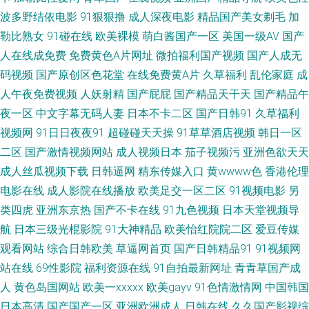
91起操 黑丝美女足交 天天综合射天天 欧美日韩久久日 91创美 国产视频第
波多野结依电影
91狠狠撸
成人深夜电影
精品国产美女剃毛
加
勒比熟女
91碰在线
欧美裸模
萌白酱国产一区
美国一级AV
国产
12页 五月天深爱成人网 97视频 久热精品婷婷 国产精品熟妇 国产久艹精品
人在线成免费
免费黄色A片网址
微拍福利国产视频
国产人成无
码视频
国产原创区色花堂
在线免费黄A片
久草福利
乱伦家庭
成
国产免费色在线 精品人妻免费 黑丝wwwcom 黄色欧美日韩 51手机自拍视频
人午夜免费视频
人妖射精
国产屁屁
国产精品天干天
国产精品午
wwwAV玖玖 人妻社区 九九99久久 伊人大香焦 99国产福利导航 欧美三区视
夜一区
中文字幕无码人妻
日本不卡二区
国产日韩91
久草福利
视频网
91日日夜夜91
超碰碰天天操
91草草酒店视频
韩日一区
频 91精彩视频 国产成人自拍一区 丝袜美腿足交 91免费在线观看资源站 久久
二区
国产激情视频网站
成人视频日本
茄子视频污
亚洲色欲天天
成人丝瓜视频下载
日韩逼网
精东传媒入口
黄wwww色
香港伦理
欧美 伊人大香蕉婷婷 91专区 久草网AⅤ电影 午夜福利合集国产一区 日韩欧
电影在线
成人影院在线播放
欧美足交一区二区
91视频电影
另
类四虎
亚洲东京热
国产不卡在线
91九色视频
日本天堂视频导
美性爱99 91国产在线免费观看视频 国产精品九一九九 探花传媒在线 91深夜
航
日本三级光棍影院
91大神精品
欧美怡红院院二区
爱豆传媒
熟妇视频 国产亚洲天堂一区在线 天堂成人三区 91秀秀 久久国产精品黄毛片
观看网站
综合日韩欧美
草逼网首页
国产日韩精品91
91视频网
站在线
69性影院
福利资源在线
91自拍最新网址
青青草国产成
影音先锋av资源电影 avtt导航 欧美亚洲变态视 91撸啊撸欧洲 国产精品第页
人
黄色岛国网站
欧美一xxxxx
欧美gayv
91色情激情网
中国韩国
日本高清
国产国产一区
亚洲欧洲成人
日韩在线
久久国产影视综