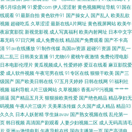
久久三级 91国产原创大香蕉 久久豆花 91精品视频网 老湿福利社嗯嗯啊啊
香5月综合网
91爱爱com
伊人涩涩射
黄色视频网址导航
91国在
线观看
91最新自拍
黄色软件91
国产操女人
国产乱人
欧美乱欲
91网页 人人操免费 91在线色 日本女黄免费 91资源站少妇 91天堂原创 91国
视频
超碰吃瓜
久草涩涩
最新在线A片网址
黄色视屏网站
欧美午
夜寂寞影院
新视觉影视
成人写真福利
欧美内射网址
日本中文字
标精品 91国产精选优质 欧美啪啪啪一区二区 99精品视频在线观看 伪娘自蔚
幕无码
97日穴网
成人免费在线
精品国产免费观看
国产不卡高
清
91av在线播放
91制作传媒
岛国av资源
超碰91资源
国产乱一
91吸奶水网站在线观看 一区二卡三卡中日 www国产极品 久热久热 91娱乐
乱二乱三
日韩美女直播
91尤物69
蜜桃午夜激情
免费伦理电影
91视视频 在线看欧美日韩sss 久久这里有 91蜜臀在线视频免费 欧美人妖网
日本电影伦理片
黄瓜视频成人
性爱婷婷
爱豆在线看
麻豆影院爱
爱
成人软件视频
午夜宅男在线
91专区在线
狠狠干欧美
国产三
站 91网亚瑟 欧日韩精品无码AV片
级国产
国产欧美日韩在线
97五月天婷婷
日韩在线网
91福利社
视频
福利导航
A片三级网站
久草视频8
香蕉APP污视频
艹艹艹
插逼
国产精品五月天
狠狠操欧美性爱
国产绝色精品
精品孕妇无
码视频
午夜A片三级片
天美果冻传媒
久久国产成人精品
精品93
久久久
日本人妖射精
学生妹avav
国产熟女视频在线
乱伦第一
页
韩日视频
高清国产剧观看
人妻少妇视频二区
成人无码高清毛
片
亚洲av激情电影
午夜导航在线
国内主播第一页
国产高清电