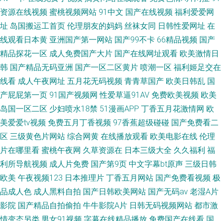
资源在线视频
蜜桃视频网站
91中文
国产在线视频
福利爱爱网
址
岛国搬运工首页
伦理朋友的妈妈
丝袜女同
日韩性爱网址
在
线观看日本黄
亚洲国产第一网站
国产99不卡
66精品视频
国产
精品探花一区
成人免费国产大片
国产在线网址观看
欧美激情日
韩
国产精品无码亚洲
国产一区二区黄片
喷潮一区
福利姬足交在
线看
成人午夜网址
五月花无码视频
青青草国产
欧美日韩乱
国
产屁屁第一页
91国产视频网
性爱草逼91AV
免费欧美视频
欧美
岛国一区二区
少妇喷水18禁
51漫画APP
丁香五月花激情网
欧
美爱爱tv视频
免费五月丁香视频
97香蕉超级碰碰
国产免费看二
区
三级黄色片网站
综合网黄
在线播放观看
欧美电影在线
伦理
片在哪里看
蜜桃午夜网
久草资源在
日本三级大全
久久福利
福
利所导航视频
成人片免费
国产第9页
中文字幕bt原声
三级日韩
欧美
午夜视频123
日本推理片
丁香五月网站
国产免费看视频
极
品成人色
成人黑料自拍
国产日韩欧美网站
国产无码av
老湿A片
影院
国产精品自拍偷拍
牛牛影院A片
日韩无码视频网站
都市激
情变态另类
男女91视频
字幕在线精品播放
免费国产在线看
国