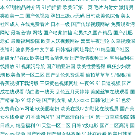
本
97甜桃品种介绍
91插插插
欧美SE第二页
毛片内射女
激情另
类欧美一二
国产色视频
孕妇三级av无码
日韩欧美色综合
美女
社区成人
在线免费看片
日本一级
国产传媒视频网站
免费观看污
网站
最新激情h网站
国产喷浆抽搐
宅男久久国产精品
国产乱肥
老妇
最新福利影院
欧美人妖视频网站
窝窝午夜理论
久草视频深
夜福利
波多野步中文字幕
日韩福利网址导航
91精品国产社区
超碰无码在线
欧美日韩高清免费
国产激情视频三区
宅男福利在
线播放
91视频污导航
国产啪亚洲国
欧美性爱密臀
疯狂少妇喷
潮
欧美肏屄一区二区
国产乱伦免费观看
偷拍草草草
97狠狠插
香蕉视频下载污版
三级黄色视频网址
午夜99
91日逼视频
国产
成在线观看
萌白酱一线天
乱伦五月天婷婷
美腿丝袜在线观看
国
产精品3p
91综合碰
国产乱女乱
成人xxxxx
日韩伦理片
91色爱
免费黄色av网址
欧美肥老妇
欧美在线tv
加勒比在线视屏
国产美
女在线免费
91香蕉污APP
国产高清自拍一区
第一页草草影院
韩
日成人
精品福利
91天堂一区二区
日韩a级电影
国产二区高清
国
产www视频
国产粉嫩
国产男女猛视频
91社在线看
欧美日韩黄