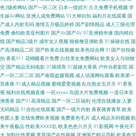
超碰在线成人蝌蚪 欧美成人在线TV性爱 51精品视频在线观看 99大香蕉一本
色3级抢网站
国产一区二区
日本一级婬片
久久免费手机视频
学
生妹Av网站
亚洲人成免费网站
91大神自拍
福利片在线观看
国
道 老司机av电影 香蕉视频av麻烦 91网站快播传媒 精品婷婷香蕉久久网 先锋
产成人内射无码
激情五月极品婷婷
国产剧情精品
成人三级伦理
影音女同 91网址美女视频在线观看 久久亚洲天堂 综合色网青青草 日韩欧美
免费
偷怕欧美亚州图片
国产AV国产AV
97亚洲精华液
国内精自
线
国产精品3级片
成年女人视频
狠狠撸亚洲欧美
91操碰在线
国
中文字 91日韩电影强奸 黄污视频在线观看导航 午夜成人福利网 91在线精品
产高清精品二区
国产欧美在线视频
欧美色综合网
91国产自拍偷
拍
香蕉911
花蝴蝶看片免费
白丝美女免费网站
欧美女人与动物
视频在线视频 久久这里有 先锋影院日韩精品av 91资源公开在线 久久资源国
交
国产精品无码电影
91插插库
97超碰大香蕉
户外自慰影院
国
产一区二区二区
国产偷窥盗摄视频
成人动漫网站观看
欧美第一
产 亚洲一区二区蜜桃 91在线视频发布 久久国产一区 亚洲精品草逼片 91在线
页夜夜
91成人精品视频
蜜桃爱爱视频
乱伦熟女五月天
91香蕉
视
福利在线视频直播
一区xxxxx
岛国大片免费视频
一道日本亚
资源站 久草最新网址 婷婷色色五月一区二区 91网站免费观看入口 蜜桃最新
洲香蕉
国产91高清精品
国产一区二区福利
伦理在线播放
人妻
视频在线观看 午夜操逼青青草AV 大香蕉衣人在线 少妇无码一区二区 91精东
无码精品
91自拍在线观看
国产一级片内射
夜夜骑青青草
欧美
色图人妻
在线免费欧美视频
免费黄色毛片
成人精品无码视频
欧
久久 福利二区视频 三级做爱毛片 91美女片黄观看软件 国产自91 日韩中文
美午夜极品
性欧美ⅩⅩⅩⅩ乱
欧美色色六月天
91影视网
午夜伦不
卡
加勒比性爱网
青草国产在线视频
亚洲国产精品导航
欧美色淫