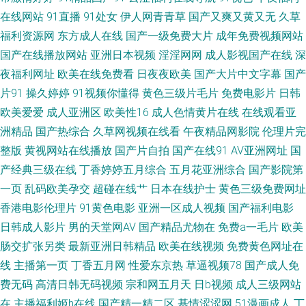
色淫爽片 伊人干大香蕉 精品福利人妻 91国产精品三级蜜臀 欧美人妖 俺去啦
在线网站
91直播
91处女
伊人网青青草
国产又爽又黄又无
久草
福利资源网
东方成人在线
国产一级免费大片
成年免费视频网站
俺去撸 少妇精品在线91 AV五月花男人天堂 亚洲福利在线黄色片 久久国产精
国产在线播放网站
亚洲日本视频
淫淫网网
成人影视国产在线
深
夜福利网址
欧美在线免费看
日夜夜欧美
国产大片中文字幕
国产
品V 91污秽版 日美人兽视频 97干干视频 五月天av 不卡AV电影网站 视频福利
片91
操久婷婷
91视频你懂得
黄色三级片毛片
免费电影片
日韩
欧美爱爱
成人亚洲区
欧美性16
成人色情黄片在线
在线观看亚
91三级国产 国产人妻精品久久 91撸视频 欧美成人手机在线观看 俺去也欧洲
洲精品
国产热综合
久草网视频在线看
午夜精品网影院
伦理片完
综合 五月天色图 高清成人三级网址 91精品手机国产 欧美国产国产激情 草黑
整版
黄视网站在线播放
国产片自拍
国产在线91
AV亚洲网址
国
产经典三级在线
丁香婷婷五月综合
五月花亚洲综合
国产影院第
丝大香蕉 91tv影院 久久午夜国产精 91永久网站 日韩无码高清一区 www尤
一页
乱码欧美孕交
超碰在线艹
日本在线护士
黄色三级免费网址
香港电影伦理片
91黄色电影
亚洲一区成人视频
国产福利电影
物 午夜剧场欧 国产91福利在线观看 影音AV巨乳 国产精品综合网 91视频网
日韩成人影片
男的天堂网AV
国产精品尤物在
免费a一毛片
欧美
肠交扩张另类
最新亚洲日韩精品
欧美在线视频
免费黄色网址在
页综合 日韩刺激福利网址 传媒性爱基地 91n一页二页三页 九九视频网 超碰
线
主播第一页
丁香五月网
性爱东京热
草逼视频78
国产成人免
费无码
高清日韩无码视频
宗和网五月天
日b视频
成人三级网站
福利91 91啦中文字幕 日韩老师AV 国产肏屄片 91抖阴快播在线 久久99精品
在
主播福利姬h在线
国产精一精二区
基情涩涩网
51漫画成人
丁