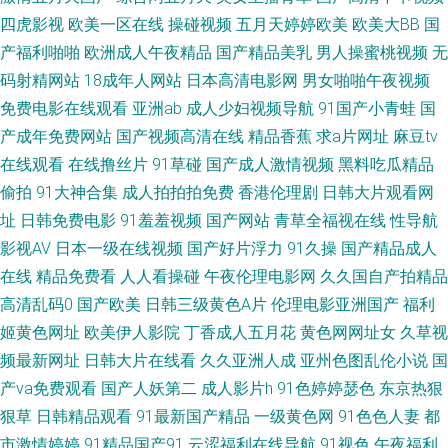
操网址 91福利址 日韩素人影院 91夜间福利 欧美性爱视屏18 91欧美性 蜜臀
四虎影视
欧美一区在线
操碰视频
五月天婷婷欧美
欧美大BB
国
产福利啪啪
欧洲成人午夜精品
国产精品美乳
男人操蜜桃视频
无
官网 91夫妻交友视频 黄色天堂网 综合另类第13页 美女WWW1口 91看片软
码射精网站
18成年人网站
日本高清电影网
男女啪啪午夜视频
免费电影在线观看
亚洲ab
成人少妇视频导航
91国产小青蛙
国
件快播 欧美淫荡妇一区二区 ts人妖网站国产 深爱91cn 91香蕉伊人 蜜桃草莓
产成年免费网站
国产视频高清在线
精品香蕉
求a片网址
麻豆tv
在线观看
在线撸丝片
91草碰
国产成人激情视频
黑料吃瓜精品
黄瓜app 91福利网在线免费 久久嫩草国产一 91在线播放福利 五月丁香插逼
偷拍
91大神合集
成人拍拍拍免费
香港伦理剧
日韩大片观看网
AV wwwsese天堂 偷拍婷婷五月天 99中文化产品在线看 日本ar不卡 91在线
址
日韩免费电影
91羞羞视频
国产网站
青草全福视在线
性导航
影视AV
日本一级在线视频
国产好片浮力
91久操
国产精品成人
视频在线观看 先锋成人Av影院 韩国伦理妈妈的朋友 91成人黄色电影大全 久
在线
精品免费看
人人看操碰
午夜伦理电影网
久久国自产拍精品
高清乱码0
国产欧美
日韩三级黄色A片
伦理电影亚洲国产
福利
久快播 97夫妻超碰 婷婷国产成精品 草莓榴莲导航 手机看片1088 亚州精品
姬黄色网址
欧美伊人影院
丁香成人五月花
黄色网网址女
久草视
频最新网址
日韩大片在线看
久久亚洲人成
亚州色图乱伦小说
国
无码二区 欧美日韩性爱网 AV老司机 国产精品成人国产 91撸社区 欧美色色
产va免费观看
国产人妖第二
成人影片h
91色婷婷瑟色
东京热狠
97 91色美白乳 欧美专区视频导航 91视频青青操 日韩欧美综合导航 东京热
狠草
日韩精品观看
91最新国产精品
一级黄色网
91色色人妻
都
市激情婷婷
91精品国产91
云涩福利在线导航
91视色
午夜福利