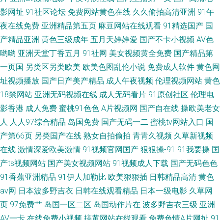
影网址
91社区论坛
免费网站黄色在线
久久偷拍高清亚洲
91午
夜在线免费
亚洲精品第五页
麻豆网站在线观看
91精选国产
国
产精品亚洲
黄色三级成年
五月天婷婷爱
国产不卡小视频
AV色
哟哟
亚洲天堂丁香五月
91社网
美女视频黄全免费
国产精品第
一页国
另类区另类欧美
欧美色图乱伦小说
免费成人软件
黄色网
址视频播放
国产日产美产精品
成人午夜视频
伦理视频网站
黄色
18禁网站
亚洲无码视频在线
成人无码看片
91原创社区
伦理电
影香港
成人免费
蜜桃91色色
A片视频网
国产自在线
操欧美老女
人
人人97综合精品
岛国免费
国产无码一二
蜜桃tv网站入口
国
产第66页
另类国产在线
熟女自拍偷拍
青青久视频
久草新视频
在线
激情深爱欧美激情
91视频官网国产
狠狠操-91
91我要操
国
产ts视频网站
国产美女视频网站
91视频成人下载
国产无码色色
91香蕉亚洲精品
91伊人加勒比
欧美狠狠插
日韩精品高清
黄色
av网
日本波多野吉衣
日韩在线观看精品
日本一级电影
久草网
页
97免费艹
岛国一区二区
岛国动作片在
波多野吉衣三级
亚洲
AV一卡
在线免费小视频
搞黄网站在线观看
免费色情A片网扯
91