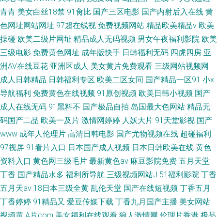
青青
美女白丝18禁
91肏比
国产三区电影
国产内射后入在线
黄
色网址网站网址
97超在线视
免费视频网站
精品欧美精品v
欧美
操碰
欧美二级片网址
精品成人无码视频
男女午夜福利影院
欧美
三级电影
免费黄色网址
成年版快手
日韩福利无码
四虎四房
亚
洲AV在线豆花
亚洲区成人
美女黄片免费观看
三级网站视频网
成人日韩精品
日韩福利专区
欧美二区女同
国产精品一区91
小x
导航福利
免费黄色在线视频
91原创视频
欧美日韩小视频
国产
成人在线无码
91黑料不
国产极品自拍
岛国最大色网站
精品无
码国产二品
欧美一及片
激情网婷婷
人妖大片
91天堂影视
国产
www
成年人伦理片
高清日韩电影
国产尤物视频在线
超碰福利
97视屏
91看片入口
日本国产成人视频
日本日韩欧美在线
黄色
资料入口
黄色网三级毛片
最新黄色av
麻豆影院免费
五月天堂
丁香
国产精品水多
福利所导航
三级视频网站J
51福利影院
丁香
五月天av
18日本三级全黄
乱伦天堂
国产在线短视频
丁香五月
丁香婷婷
91精品又
爱豆传媒下载
丁香九月国产主播
美女网站
视频黄
A片com
美女福利在线观看
狼人激情网
伦理片香港
极品