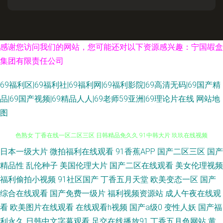
感谢您访问我们的网站，您可能还对以下资源感兴趣：宁国嘏盒
集团有限责任公司
69福利区|69福利社|69福利网|69福利影院|69高清无码|69国产精
品|69国产视频|69精品人人|69老师59亚洲|69理论片在线
网站地
图
日本一级大片
微拍福利在线观看
91香蕉APP
国产二区三区
国产
久热只精品在线 亚洲天堂2025 九九网络视频 五月天色色 日韩毛码片 91九
精品性
乱伦种子
美国伦理大片
国产二区在线观看
美女伦理视频
色熟女 丁香在线一区二区三区 日韩精品免久久 91中韩大片 玖玖在线视频
福利偷拍小视频
91社区国产
丁香五月天堂
欧美变态一区
国产
综合在线观看
国产免费一级片
福利视频资源站
成人午夜在线观
91UU视频 国产成人片 色五月影音综合 91欧美性交动图 国产精品久久9 91
看
欧美图片在线观看
在线观看h视频
国产a级0
变性人妖
国产福
利永久
日韩中文字幕观看
足交在线播放91
丁香五月色网站
黄