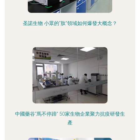
圣諾生物 小眾的“肽”領域如何爆發大概念？
中國藥谷“馬不停蹄” 50家生物企業聚力抗疫研發生
產