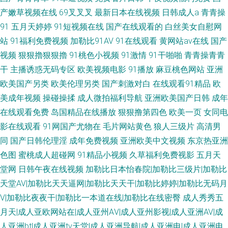
产嫩草视频在线
69叉叉叉
最新日本在线视频
日韩成人a
青青操
91
五月天婷婷
91短视频在线
国产在线观看的
白丝美女自慰网
站
91福利免费视频
加勒比91AV
91在线观看
黄网站av在线
国产
视频
狠狠擼狠狠擼
91桃色小视频
91激情
91干啪啪
青青操青青
干
主播诱惑无码专区
欧美视频电影
91播放
麻豆桃色网站
亚洲
欧美国产另类
欧美伦理另类
国产刺激对白
在线观看91精品
欧
美成年视频
操碰操揉
成人微拍福利导航
亚洲欧美国产日韩
成年
在线观看免费
岛国精品在线播放
狠狠撸第四色
欧美一页
女同电
影在线观看
91网国产尤物在
毛片网站黄色
狼人三级片
高清男
同
国产日韩伦理淫
成年免费视频
亚洲欧美中文视频
东京热亚洲
色图
蜜桃成人超碰网
91精品小视频
久草福利免费视影
五月天
堂网
日韩午夜在线视频
加勒比日本怡春院|加勒比三级片|加勒比
天堂AV|加勒比天天逼网|加勒比天天干|加勒比婷婷|加勒比无码月
V|加勒比夜夜干|加勒比一本道在线|加勒比在线密臀
成人秀秀五
月天|成人亚欧网站在|成人亚州AⅤ|成人亚州影视|成人亚洲AV|成
人亚洲bt|成人亚洲tv天堂|成人亚洲导航|成人亚洲电|成人亚洲电