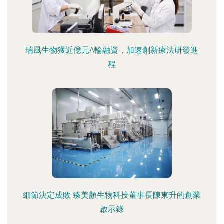
瑞風生物獲近億元A輪融資，加速創新療法研發進
程
細節決定成敗 臻美顏生物科技董事長陳東升的創業
啟示錄