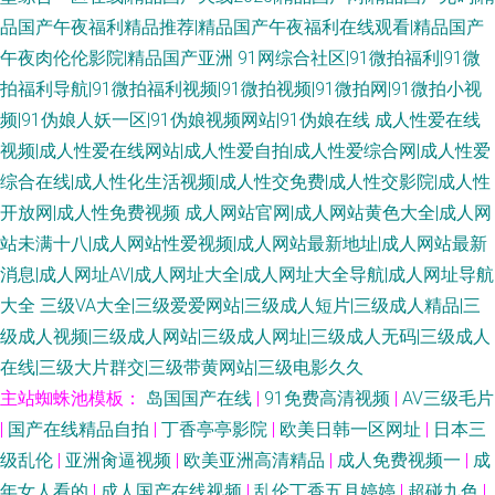
品国产午夜福利精品推荐|精品国产午夜福利在线观看|精品国产
午夜肉伦伦影院|精品国产亚洲
91网综合社区|91微拍福利|91微
拍福利导航|91微拍福利视频|91微拍视频|91微拍网|91微拍小视
频|91伪娘人妖一区|91伪娘视频网站|91伪娘在线
成人性爱在线
视频|成人性爱在线网站|成人性爱自拍|成人性爱综合网|成人性爱
综合在线|成人性化生活视频|成人性交免费|成人性交影院|成人性
开放网|成人性免费视频
成人网站官网|成人网站黄色大全|成人网
站未满十八|成人网站性爱视频|成人网站最新地址|成人网站最新
消息|成人网址AV|成人网址大全|成人网址大全导航|成人网址导航
大全
三级VA大全|三级爱爱网站|三级成人短片|三级成人精品|三
级成人视频|三级成人网站|三级成人网址|三级成人无码|三级成人
在线|三级大片群交|三级带黄网站|三级电影久久
主站蜘蛛池模板：
岛国国产在线
|
91免费高清视频
|
AV三级毛片
|
国产在线精品自拍
|
丁香亭亭影院
|
欧美日韩一区网址
|
日本三
级乱伦
|
亚洲肏逼视频
|
欧美亚洲高清精品
|
成人免费视频一
|
成
年女人看的
|
成人国产在线视频
|
乱伦丁香五月婷婷
|
超碰九色
|